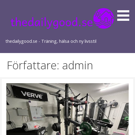
Gå
till
innehåll
thedailygood.se - Träning, hälsa och ny livsstil
Författare: admin