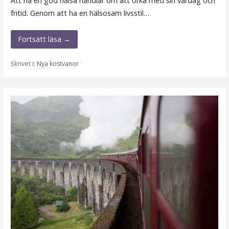
Att ha en god hälsa handlar om att orka med sin vardag och
fritid. Genom att ha en hälsosam livsstil…
Fortsätt läsa →
Skrivet i:
Nya kostvanor