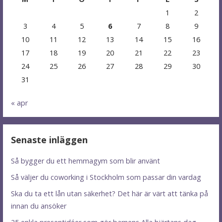
1
2
3
4
5
6
7
8
9
10
11
12
13
14
15
16
17
18
19
20
21
22
23
24
25
26
27
28
29
30
31
« apr
Senaste inläggen
Så bygger du ett hemmagym som blir använt
Så väljer du coworking i Stockholm som passar din vardag
Ska du ta ett lån utan säkerhet? Det här är värt att tänka på
innan du ansöker