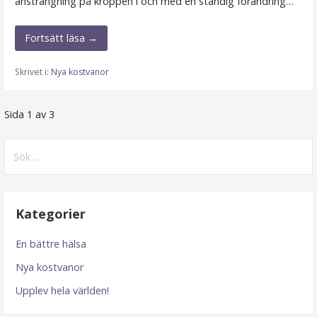
ansträngning på kroppen i och med en ständig förändring…
Fortsätt läsa →
Skrivet i:
Nya kostvanor
Inlägg-
Sida 1 av 3
navigering
Sök
efter:
Kategorier
En bättre hälsa
Nya kostvanor
Upplev hela världen!