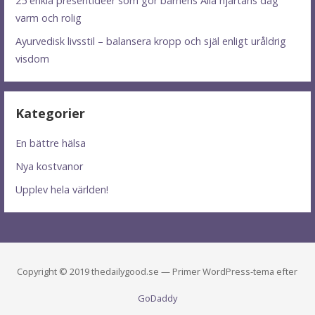
25 enkla presentidéer som gör barnens Alla hjärtans dag
varm och rolig
Ayurvedisk livsstil – balansera kropp och själ enligt uråldrig
visdom
Kategorier
En bättre hälsa
Nya kostvanor
Upplev hela världen!
Copyright © 2019 thedailygood.se — Primer WordPress-tema efter
GoDaddy