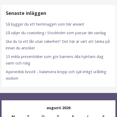
Senaste inläggen
Så bygger du ett hemmagym som blir använt
Så väljer du coworking i Stockholm som passar din vardag
Ska du ta ett lån utan säkerhet? Det här är värt att tänka på
innan du ansöker
25 enkla presentidéer som gör barnens Alla hjärtans dag
varm och rolig
Ayurvedisk livsstil – balansera kropp och själ enligt uråldrig
visdom
augusti 2026
M
T
O
T
F
L
S