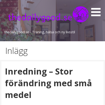
Gå
till
innehåll
thedailygood.se - Träning, hälsa och ny livsstil
Inlägg
Inredning – Stor
förändring med små
medel