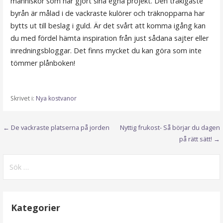
människor som har gjort sina egna projekt. Den tråkigaste
byrån är målad i de vackraste kulörer och träknopparna har
bytts ut till beslag i guld. Är det svårt att komma igång kan
du med fördel hämta inspiration från just sådana sajter eller
inredningsbloggar. Det finns mycket du kan göra som inte
tömmer plånboken!
Skrivet i:
Nya kostvanor
Inläggsnavigering
← De vackraste platserna på jorden
Nyttig frukost- Så börjar du dagen
på rätt sätt! →
Sök
efter:
Kategorier