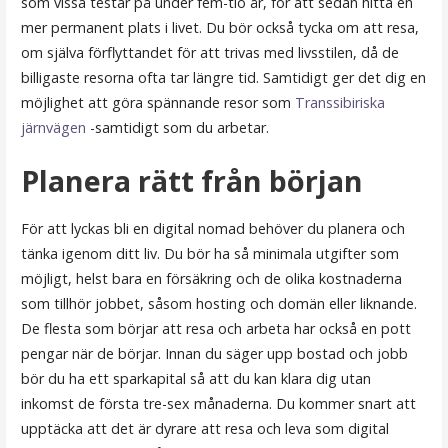
som vissa testar på under fem-tio år, för att sedan hitta en
mer permanent plats i livet. Du bör också tycka om att resa,
om själva förflyttandet för att trivas med livsstilen, då de
billigaste resorna ofta tar längre tid. Samtidigt ger det dig en
möjlighet att göra spännande resor som
Transsibiriska
järnvägen
-samtidigt som du arbetar.
Planera rätt från början
För att lyckas bli en digital nomad behöver du planera och
tänka igenom ditt liv. Du bör ha så minimala utgifter som
möjligt, helst bara en försäkring och de olika kostnaderna
som tillhör jobbet, såsom hosting och domän eller liknande.
De flesta som börjar att resa och arbeta har också en pott
pengar när de börjar. Innan du säger upp bostad och jobb
bör du ha ett sparkapital så att du kan klara dig utan
inkomst de första tre-sex månaderna. Du kommer snart att
upptäcka att det är dyrare att resa och leva som digital