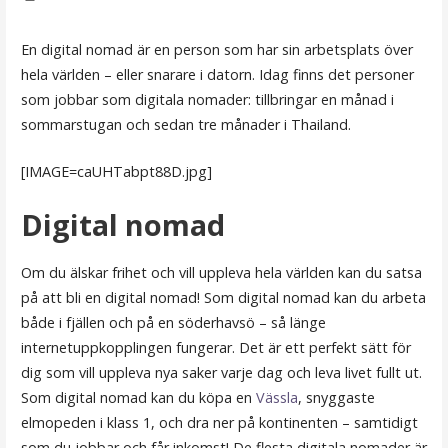
En digital nomad är en person som har sin arbetsplats över
hela världen – eller snarare i datorn. Idag finns det personer
som jobbar som digitala nomader: tillbringar en månad i
sommarstugan och sedan tre månader i Thailand.
[IMAGE=caUHTabpt88D.jpg]
Digital nomad
Om du älskar frihet och vill uppleva hela världen kan du satsa
på att bli en digital nomad! Som digital nomad kan du arbeta
både i fjällen och på en söderhavsö – så länge
internetuppkopplingen fungerar. Det är ett perfekt sätt för
dig som vill uppleva nya saker varje dag och leva livet fullt ut.
Som digital nomad kan du köpa en
Vässla
, snyggaste
elmopeden i klass 1, och dra ner på kontinenten – samtidigt
som du jobbar och får inkomst! De flesta digitala nomader är