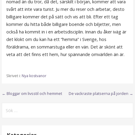
nomad än du tror, då det, särskilt i början, kommer att vara
svårt att inte vara turist. Ju mer du reser och arbetar, desto
billigare kommer det på sätt och vis att bli. Efter ett tag
kommer du hitta både billigare boende och biljetter, men
också ha kommit in i en arbetsdisciplin. Innan du åker iväg är
det klokt om du kan ha ett ”hemma” i Sverige, hos
föräldrarna, en sommarstuga eller en vän. Det är skönt att
veta att det finns ett hem, hur spännande omvärlden än är.
Skrivet i:
Nya kostvanor
Inläggsnavigering
← Bloggar om livsstil och hemmet
De vackraste platserna på jorden →
Sök
efter:
Kategorier