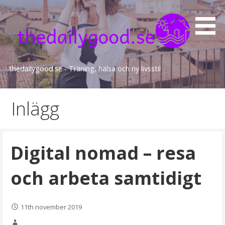
Gå
till
innehåll
thedailygood.se - Träning, hälsa och ny livsstil
Inlägg
Digital nomad – resa
och arbeta samtidigt
11th november 2019